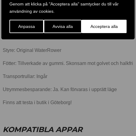
Genom att klicka på "Acceptera alla" samtycker du till vår
Säte: Original WaterRower
användning av cookies.
Fotplattor: Justerbara. Original WaterRower
Anpassa
Avvisa alla
Acceptera alla
Fotstöd: Tillverkat av trä
Styre: Original WaterRower
Fötter: Tillverkade av gummi. Skonsam mot golvet och halkfri
Transportrullar: Ingår
Utrymmesbesparande: Ja. Kan förvaras i upprätt läge
Finns att testa i butik i Göteborg!
KOMPATIBLA APPAR