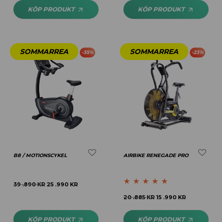
KÖP PRODUKT
KÖP PRODUKT
-
35
%
-
23
%
B8 / MOTIONSCYKEL
AIRBIKE RENEGADE PRO
39 .890
KR
25 .990
KR
Betygsatt
5.00
20 .885
KR
15 .990
KR
av 5
KÖP PRODUKT
KÖP PRODUKT