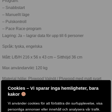
Program:
– Snabbstart
– Manuellt läge
– Pulskontroll
– Pace Race-program
Lagring: Ja – lagrar data för upp till 6 personer
Språk: tyska, engelska
Mått: L/B/H 216 x 56 x 43 cm – Sitthöjd 36 cm
Max användarvikt: 120 kg
Material hölje: Plywood Valnöt / Plywood med matt svart
beläggning
Cookies – Vi sparar inga hemligheter, bara
kakor
Pulsmätning:
Vi använder cookies för att förbättra din surfupplevelse, visa
Polarmottagare 5 kHz – inbyggd
personliga annonser eller innehåll och analysera vår trafik.
Polar bröstbälte (tillval)