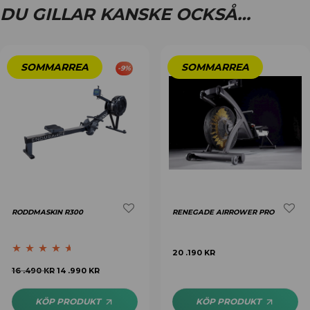
DU GILLAR KANSKE OCKSÅ…
-
9
%
RODDMASKIN R300
RENEGADE AIRROWER PRO
20 .190
KR
Betygsatt
16 .490
KR
14 .990
KR
4.50
av 5
KÖP PRODUKT
KÖP PRODUKT