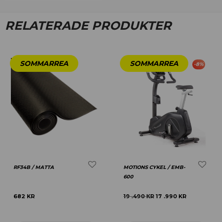
RELATERADE PRODUKTER
-
8
%
RF34B / MATTA
MOTIONS CYKEL / EMB-
600
682
KR
19 .490
KR
17 .990
KR