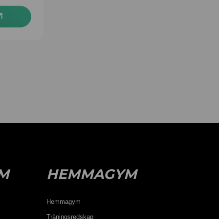
M
HEMMAGYM
Hemmagym
Träningsredskap