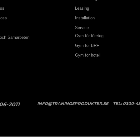
oss
Leasing
 oss
Installation
Service
Gym för företag
 och Samarbeten
Gym för BRF
Gym för hotell
INFO@TRANINGSPRODUKTER.SE
TEL:
0300-43
06-2011