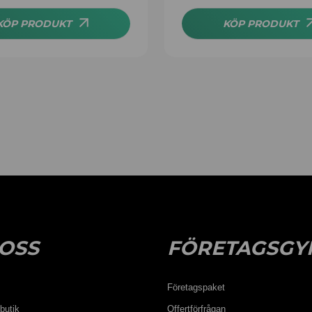
av 5
KÖP PRODUKT
KÖP PRODUKT
OSS
FÖRETAGSGY
Företagspaket
butik
Offertförfrågan