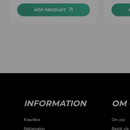
KÖP PRODUKT
INFORMATION
OM 
Köpvillkor
Om oss
Reklamation
Besök vår 