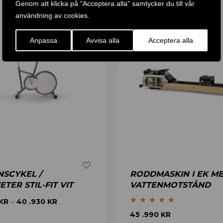
Genom att klicka på "Acceptera alla" samtycker du till vår
användning av cookies.
Anpassa
Avvisa alla
Acceptera alla
SCYKEL /
RODDMASKIN I EK M
TER STIL-FIT VIT
VATTENMOTSTÅND
KR
40 .930
KR
–
Betygsatt
5.00
45 .990
KR