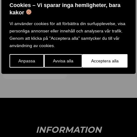
Cookies – Vi sparar inga hemligheter, bara
kakor
Vi använder cookies för att förbättra din surfupplevelse, visa
RODDMASKIN I EK MED
personliga annonser eller innehåll och analysera vår trafik.
VATTENMOTSTÅND
Genom att klicka på "Acceptera alla" samtycker du till vår
användning av cookies.
Betygsatt
5.00
45 .990
KR
av 5
Anpassa
Avvisa alla
Acceptera alla
KÖP PRODUKT
INFORMATION