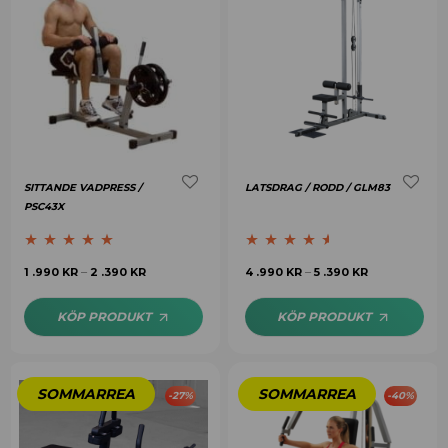
SITTANDE VADPRESS /
LATSDRAG / RODD / GLM83
PSC43X
Betygsatt
5.00
Betygsatt
1 .990
KR
2 .390
KR
4 .990
KR
5 .390
KR
–
–
av 5
4.45
av 5
KÖP PRODUKT
KÖP PRODUKT
-
27
%
-
40
%