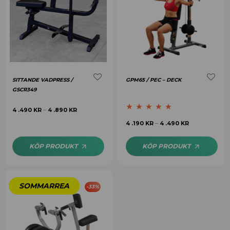
SITTANDE VADPRESS /
GPM65 / PEC – DECK
GSCR349
4 .490
KR
4 .890
KR
–
Betygsatt
5.00
4 .190
KR
4 .490
KR
–
av 5
KÖP PRODUKT
KÖP PRODUKT
-
33
%