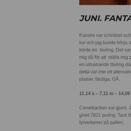
JUNI. FANT
Kanske var schnitzel och 
kul och jag kunde börja sä
körde en tävling. Det va
mig då för att ställa mig p
en utmanande tävling där 
detta var inte ett altern
platser. färdiga. GÅ.
11,14 s – 7,11 m – 14,06
Comebacken var gjord. Jag
givet.7821 poäng. Tack fö
fyrverkerier på pallen.