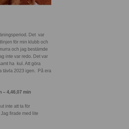
räningsperiod. Det var
tlinjen för min klubb och
 snurra och jag bestämde
jag inte var redo. Det var
samt ha kul. Att göra
na tävla 2023 igen. På era
 m – 4,46,07 min
inte att ta för
 Jag firade med lite