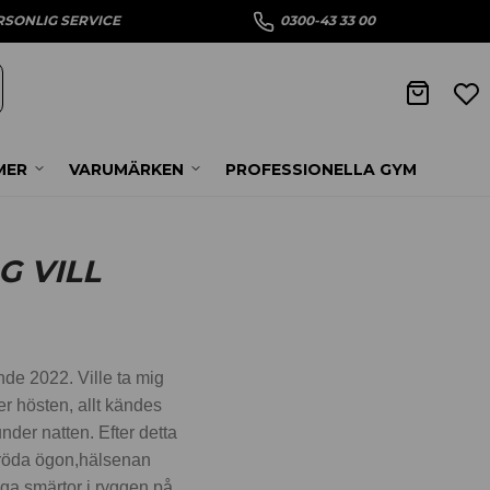
RSONLIG SERVICE
0300-43 33 00
MER
VARUMÄRKEN
PROFESSIONELLA GYM
G VILL
nde 2022. Ville ta mig
er hösten, allt kändes
der natten. Efter detta
t, röda ögon,hälsenan
iga smärtor i ryggen på