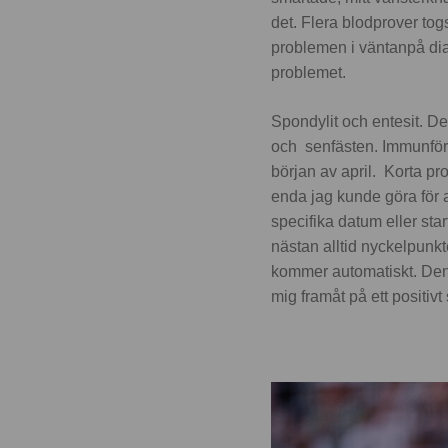
det. Flera blodprover tog
problemen i väntanpå diag
problemet.
Spondylit och entesit. De
och senfästen. Immunförsv
början av april. Korta p
enda jag kunde göra för at
specifika datum eller start
nästan alltid nyckelpunkt
kommer automatiskt. Den
mig framåt på ett positivt 