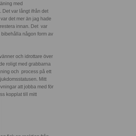
träning med
 Det var långt ifrån det
 var det mer än jag hade
prestera innan. Det var
tt bibehålla någon form av
vänner och idrottare över
ade roligt med grabbarna
räning och process på ett
 sjukdomsstatusen. Mitt
vningar att jobba med för
 kopplat till mitt