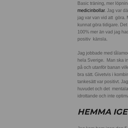
Basic träning, mer löpni
medicinbollar
. Jag var d
jag var van vid att göra.
kunnat göra tidigare. Det
100% mer än vad jag hade 
positiv känsla.
Jag jobbade med tålamod 
hela Sverige. Man ska in
på och utanför banan vilk
bra sätt. Givetvis i komb
tankesätt var positivt. 
huvudet och det mentala s
idrottande och inte optima
HEMMA IG