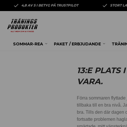
4,8 AV 5 I BETYG PÅ TRUSTPILOT
STORT L
SOMMAR-REA
PAKET / ERBJUDANDE
TRÄNI
13:E PLATS 
VARA.
Förra sommaren flyttade 
tillbaka till en bra nivå
bra. Tills den där dagen
fortsatte problemen hagla 
smärtade, mitt vänsterknä