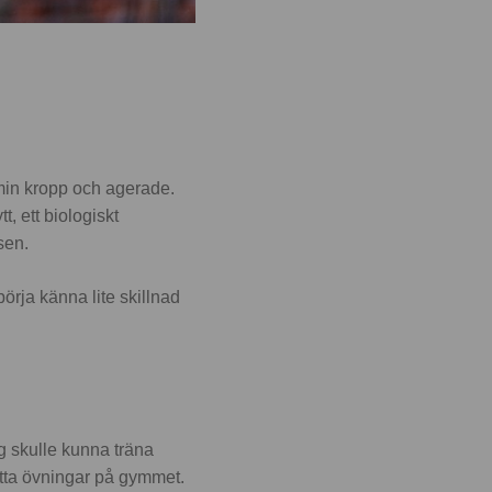
 min kropp och agerade.
, ett biologiskt
osen.
rja känna lite skillnad
ag skulle kunna träna
ätta övningar på gymmet.