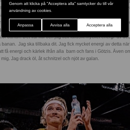
 maj
och under maj månad fick jag slita en del igen. Jag tror att j
Genom att klicka på "Acceptera alla" samtycker du till vår
it positivt. Blev sjuk i en vecka. Jag lade in en del träning men 
användning av cookies.
gar och
veckor. Sent i maj är normalt sett alltid den bästa veckan i
 rum i Österrike. Världens största galatävling för mångkamp. 
Anpassa
Avvisa alla
Acceptera alla
 bestämde mig för att åka dit för att titta. 5 gånger har jag tävlat d
ör banan. Det var kul och jag fick faktiskt mycket energi av det
å banan. Jag ska tillbaka dit. Jag fick mycket energi av detta n
t få energi och kärlek ifrån alla barn och fans i Götzis. Även om
 mig. Jag drack öl, åt schnitzel och njöt av galan.