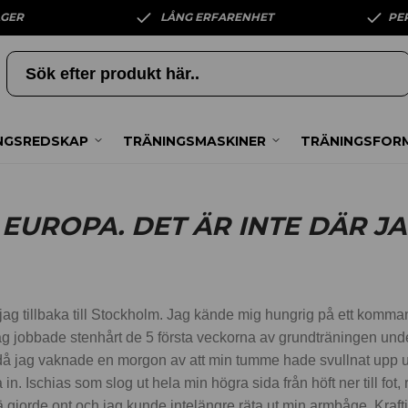
AGER
LÅNG ERFARENHET
PE
NGSREDSKAP
TRÄNINGSMASKINER
TRÄNINGSFOR
I EUROPA. DET ÄR INTE DÄR JA
jag tillbaka till Stockholm. Jag kände mig hungrig på ett komma
. Jag jobbade stenhårt de 5 första veckorna av grundträningen und
 då jag vaknade en morgon av att min tumme hade svullnat upp un
in. Ischias som slog ut hela min högra sida från höft ner till fo
 gjorde ont och jag kunde intelängre räta ut min armbåge. Kraft