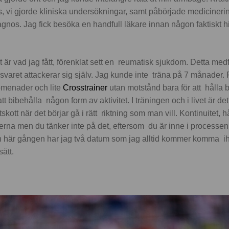
s, vi gjorde kliniska undersökningar, samt påbörjade medicineri
nos. Jag fick besöka en handfull läkare innan någon faktiskt hit
t är vad jag fått, förenklat sett en reumatisk sjukdom. Detta me
aret attackerar sig själv. Jag kunde inte träna på 7 månader. Fr
romenader och lite
Crosstrainer
utan motstånd bara för att hålla b
t bibehålla någon form av aktivitet. I träningen och i livet är det 
skott när det börjar gå i rätt riktning som man vill. Kontinuitet, hå
erna men du tänker inte på det, eftersom du är inne i processen 
 här gången har jag två datum som jag alltid kommer komma i
sätt.