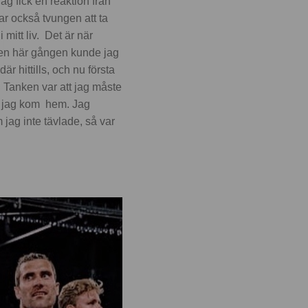
ag fick en reaktion från
var också tvungen att ta
 mitt liv. Det är när
Den här gången kunde jag
är hittills, och nu första
. Tanken var att jag måste
är jag kom hem. Jag
 jag inte tävlade, så var