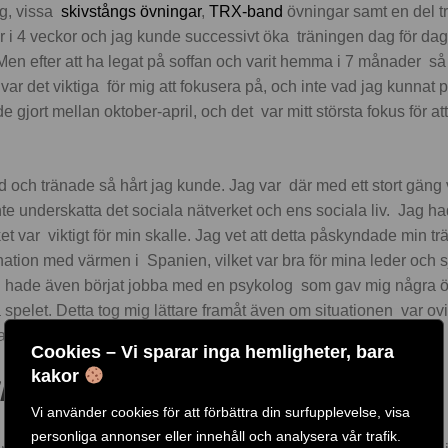
ng, vissa
skivstångs övningar
,
TRX-band
övningar samt en del 
är i 4 veckor och jag kunde successivt öka träningen dag för dag.
 Men efter att ha legat på soffan och varit hemma i 7 månader så
 var det viktiga för mig att fokusera på, och inte vad jag kunnat 
gjort mellan oktober-april, och det var mitt största fokus för a
och tränade så hårt jag kunde. Jag var där med ett stort gäng 
te underskatta det sociala nätverket och ens sociala liv. Jag h
et var viktigt för min skalle. Jag vet att detta påskyndade min t
ination med värmen i Spanien, vilket var bra för mina leder och
Jag hade även börjat jobba med en psykolog som gav mig några ö
pelet. Detta tog mig lättare framåt även om situationen var oviss
l förstås.
Cookies – Vi sparar inga hemligheter, bara
kakor
EN
Vi använder cookies för att förbättra din surfupplevelse, visa
personliga annonser eller innehåll och analysera vår trafik.