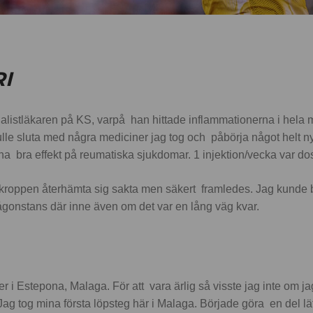
I
cialistläkaren på KS, varpå han hittade inflammationerna i hela
le sluta med några mediciner jag tog och påbörja något helt nytt
ha bra effekt på reumatiska sjukdomar. 1 injektion/vecka var d
roppen återhämta sig sakta men säkert framledes. Jag kunde bö
någonstans där inne även om det var en lång väg kvar.
ger i Estepona, Malaga. För att vara ärlig så visste jag inte om j
 Jag tog mina första löpsteg här i Malaga. Började göra en del l