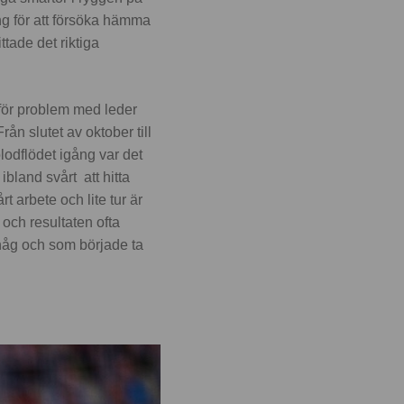
ng för att försöka hämma
tade det riktiga
dför problem med leder
ån slutet av oktober till
lodflödet igång var det
ibland svårt att hitta
rt arbete och lite tur är
och resultaten ofta
håg och som började ta