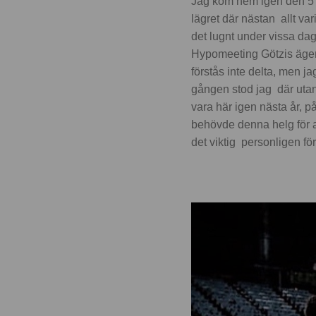
Jag kom hem igen den 5
lägret där nästan allt var
det lugnt under vissa da
Hypomeeting Götzis äger
förstås inte delta, men jag
gången stod jag där utanf
vara här igen nästa år, p
behövde denna helg för at
det viktig personligen för