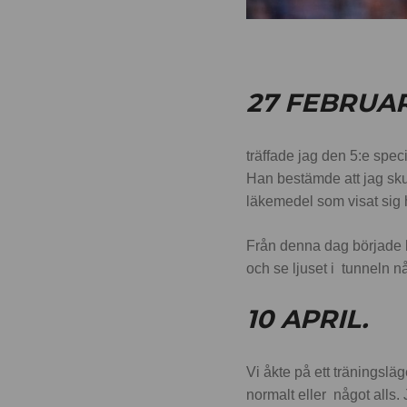
27 FEBRUAR
träffade jag den 5:e spe
Han bestämde att jag skul
läkemedel som visat sig 
Från denna dag började k
och se ljuset i tunneln 
10 APRIL.
Vi åkte på ett träningslä
normalt eller något alls.