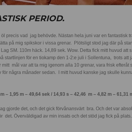
ASTISK PERIOD.
öl precis vad jag behövde. Nästan hela juni var en fantastisk t
tta på mig spikskor i vissa grenar. Plötsligt stod jag där på star
r Lag SM. 110m häck. 14,89 sek. Wow. Detta fick mitt huvud att
å startlinjen för en tiokamp den 1-2:e juli i Sollentuna, trots att 
mitt mål var att ta mig igenom alla 10 grenar, vara frisk efteråt 
ativ för några månader sedan. I mitt huvud kanske jag skulle kun
 m – 1,95 m – 49,64 sek / 14,93 s – 42,46 m – 4,82 m – 61,31
 gjorde det, och det gick förvånansvärt bra. Och det var absolut 
r det. Överväldigad av min insats och det stöd jag fick på plats.