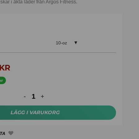
r i äkta läder från Argos Fitness.
10-oz
KR
er
LÄGG I VARUKORG