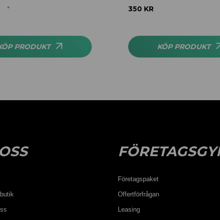
350
KR
KÖP PRODUKT
KÖP PRODUKT
OSS
FÖRETAGSGY
Företagspaket
butik
Offertförfrågan
oss
Leasing