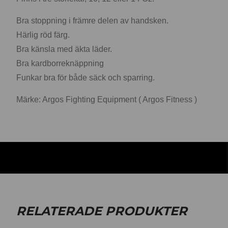
Bra stoppning i främre delen av handsken.
Härlig röd färg.
Bra känsla med äkta läder.
Bra kardborreknäppning
Funkar bra för både säck och sparring.
Märke: Argos Fighting Equipment ( Argos Fitness )
RELATERADE PRODUKTER