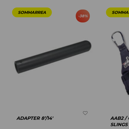
-
38
%
ADAPTER 8’/14′
AAB2 /
SLINGS