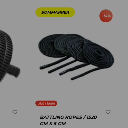
-
14
%
BATTLING ROPES / 1520
CM X 5 CM