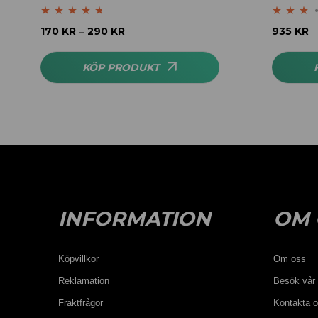
Betygsatt
4.61
Betygsatt
170
KR
290
KR
935
KR
–
av 5
3.00
av 5
KÖP PRODUKT
INFORMATION
OM 
Köpvillkor
Om oss
Reklamation
Besök vår 
Fraktfrågor
Kontakta 