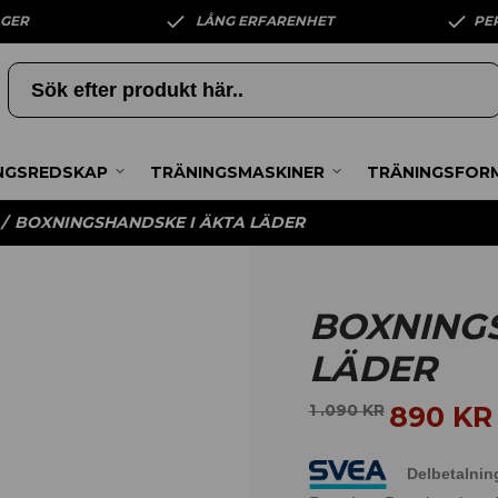
AGER
LÅNG ERFARENHET
PE
NGSREDSKAP
TRÄNINGSMASKINER
TRÄNINGSFOR
/
BOXNINGSHANDSKE I ÄKTA LÄDER
BOXNINGS
LÄDER
890
KR
1 .090
KR
Delbetalnin