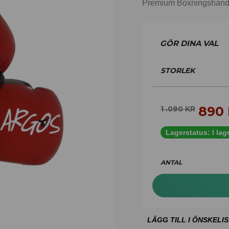
Premium Boxningshandska
STORLEK
890
1 .090
KR
Lagerstatus:
I lag
ANTAL