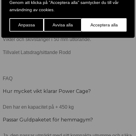
och GPRWH ( Hållare för dina 50 mm vikter ).
Genom att klicka på "Acceptera alla" samtycker du till vår
användning av cookies.
Anpassa
Avvisa alla
Acceptera alla
Märke: Body Solid & Ironmaster
Vikter och skivstänger i 50 mm utförande.
Tillvalet Latsdrag/sittande Rodd
FAQ
Hur mycket vikt klarar Power Cage?
Den har en kapacitet på + 450 kg
Passar Guldpaketet för hemmagym?
Ja, den passar utmärkt med sitt kompakta utrymme och säka