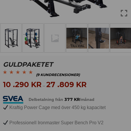
GULDPAKETET
(
9
KUNDRECENSIONER)
Betygsatt
9
5.00
av
10 .290
KR
27 .809
KR
–
5 baserat på
kundrecensioner
377
KR
Delbetalning från
/månad
Kraftig Power Cage med över 450 kg kapacitet
Professionell Ironmaster Super Bench Pro V2