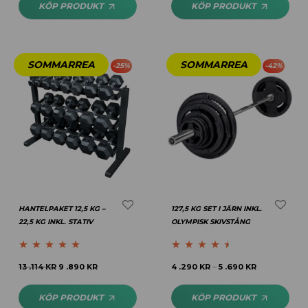
KÖP PRODUKT
KÖP PRODUKT
-
25
%
-
42
%
HANTELPAKET 12,5 KG –
127,5 KG SET I JÄRN INKL.
22,5 KG INKL. STATIV
OLYMPISK SKIVSTÅNG
Betygsatt
4.83
Betygsatt
13 .114
KR
9 .890
KR
4 .290
KR
5 .690
KR
–
av 5
4.40
av 5
KÖP PRODUKT
KÖP PRODUKT