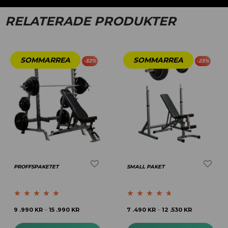
RELATERADE PRODUKTER
-
32
%
-
23
%
PROFFSPAKETET
SMALL PAKET
Betygsatt
5.00
Betygsatt
9 .990
KR
15 .990
KR
7 .490
KR
12 .530
KR
–
–
av 5
4.54
av 5