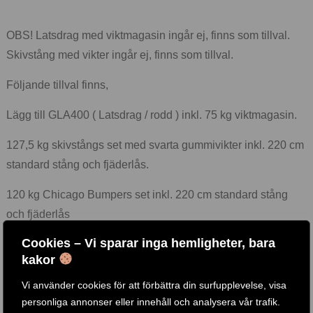
OBS! Latsdrag med viktmagasin ingår ej, finns som tillval.
Skivstång med vikter ingår ej, finns som tillval.
Följande tillval finns,
Lägg till GLA400 ( Latsdrag / rodd ) inkl. 75 kg viktmagasin.
127,5 kg skivstångs set med svarta gummivikter inkl. 220 cm
standard stång och fjäderlås.
120 kg Chicago Bumpers set inkl. 220 cm standard stång
och fjäderlås
Cookies – Vi sparar inga hemligheter, bara
120 kg Chicago Bumpers set inkl. 220 cm Elitestång och
kakor
fjäderlås
Vi använder cookies för att förbättra din surfupplevelse, visa
GPR400 går även att bygga ut med ex.
GPRDH ( dips stativ )
personliga annonser eller innehåll och analysera vår trafik.