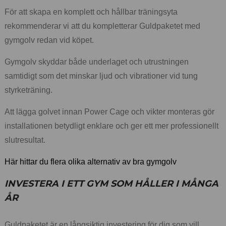
För att skapa en komplett och hållbar träningsyta
rekommenderar vi att du kompletterar Guldpaketet med
gymgolv redan vid köpet.
Gymgolv skyddar både underlaget och utrustningen
samtidigt som det minskar ljud och vibrationer vid tung
styrketräning.
Att lägga golvet innan Power Cage och vikter monteras gör
installationen betydligt enklare och ger ett mer professionellt
slutresultat.
Här hittar du flera olika alternativ av bra gymgolv
INVESTERA I ETT GYM SOM HÅLLER I MÅNGA
ÅR
Guldpaketet är en långsiktig investering för dig som vill