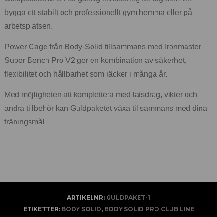
bygga ett stabilt och professionellt gym hemma eller på
arbetsplatsen.
Power Cage från Body-Solid tillsammans med Ironmaster
Super Bench Pro V2 ger en kombination av säkerhet,
flexibilitet och hållbarhet som räcker i många år.
Med möjligheten att komplettera med latsdrag, vikter och
andra tillbehör kan Guldpaketet växa tillsammans med dina
träningsmål.
ARTIKELNR:
GULDPAKET-1
ETIKETTER:
BODY SOLID
,
BODY SOLID PRO CLUB LINE