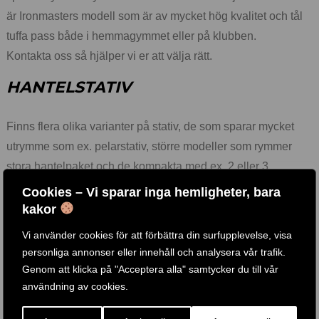
är Ironmasters modell som är av mycket hög kvalitet och tål
tuffa pass både i hemmagymmet eller på klubben.
Kontakta oss så hjälper vi er att välja rätt.
HANTELSTATIV
Finns flera olika varianter på stativ, de som sparar mycket
utrymme som ex. pelarstativ, större modeller som rymmer
stora hantelpaket och de kompakta med ex. 2 eller 3
våningar.
Cookies – Vi sparar inga hemligheter, bara
Kvalitet
kakor
Vi använder cookies för att förbättra din surfupplevelse, visa
Hantlar från erkända märken som är testade för att klara av
personliga annonser eller innehåll och analysera vår trafik.
tuffa träningspass.
Genom att klicka på "Acceptera alla" samtycker du till vår
Bra ergonomska grepp och säkra låsningar.
användning av cookies.
Exempel på övningar med hantlar: Marklyft, Hantelpress,