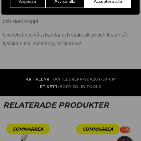
Anpassa
Avvisa alla
Acceptera alla
utfall, bicepscurl, axelpress, hantelrodd, tricepspress.
Genom att
köpa hantlar
har ni starten till en välmående, frisk
och stark kropp!
Givetvis finns våra hantlar och stativ att se och testa i vår
fysiska butik i Göteborg, Välkomna!
ARTIKELNR:
HANTELGREPP-SDA20T-50-CM
ETIKETT:
BODY SOLID TOOLS
RELATERADE PRODUKTER
-
44
%