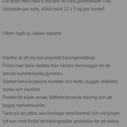
Får plats med hela 6 stycken av våra gummerade 5 kg
skolvikter per sida, alltså totalt 12 x 5 kg per hantel!
Vikter ingår ej, köpes separat
Hantlar är ett mycket populärt träningsredskap.
Finns över hela världen från mindre hemmagym till de
största kommersiella gymmen.
Stärker hela kroppens muskler och leder, bygger stabilitet,
styrka och muskler.
Perfekt för både rehab, fettförbrännande träning och att
bygga styrka/muskler.
Tänk på att utföra alla övningar med kontroll och vid tyngre
lyft kan med fördel ett träningsbälte användas för att skona