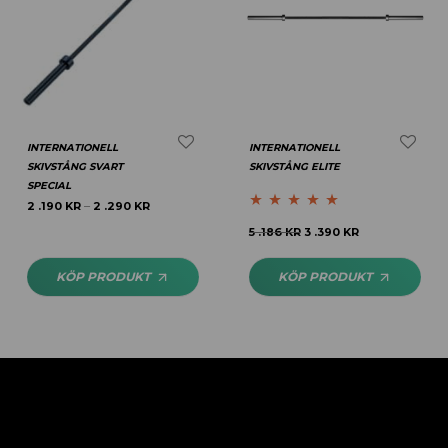
INTERNATIONELL
INTERNATIONELL
SKIVSTÅNG SVART
SKIVSTÅNG ELITE
SPECIAL
2 .190
KR
2 .290
KR
–
Betygsatt
5.00
5 .186
KR
3 .390
KR
av 5
KÖP PRODUKT
KÖP PRODUKT