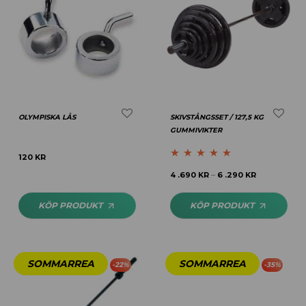
OLYMPISKA LÅS
SKIVSTÅNGSSET / 127,5 KG
GUMMIVIKTER
120
KR
Betygsatt
4.77
4 .690
KR
6 .290
KR
–
av 5
KÖP PRODUKT
KÖP PRODUKT
-
22
%
-
35
%