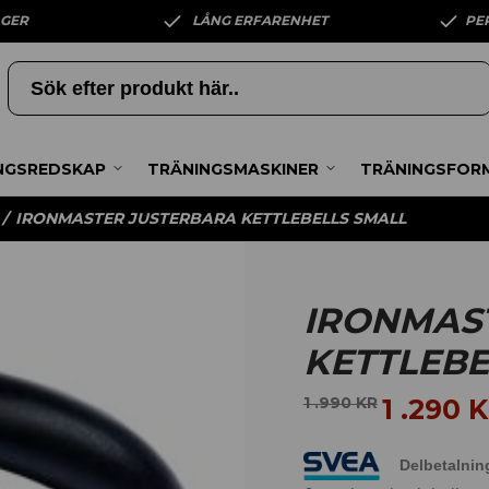
AGER
LÅNG ERFARENHET
PE
NGSREDSKAP
TRÄNINGSMASKINER
TRÄNINGSFOR
/
IRONMASTER JUSTERBARA KETTLEBELLS SMALL
IRONMAS
KETTLEBE
1 .290
K
1 .990
KR
Delbetalnin