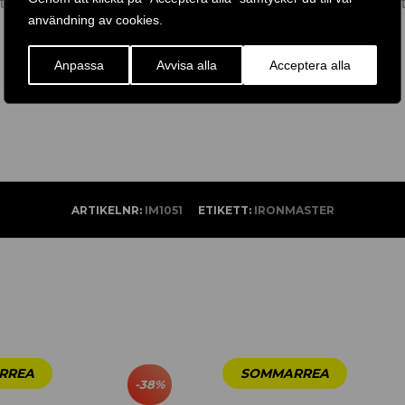
e att störa ditt grepp med det extra utrymmet i handtagsområde
användning av cookies.
Anpassa
Avvisa alla
Acceptera alla
ARTIKELNR:
IM1051
ETIKETT:
IRONMASTER
-
38
%