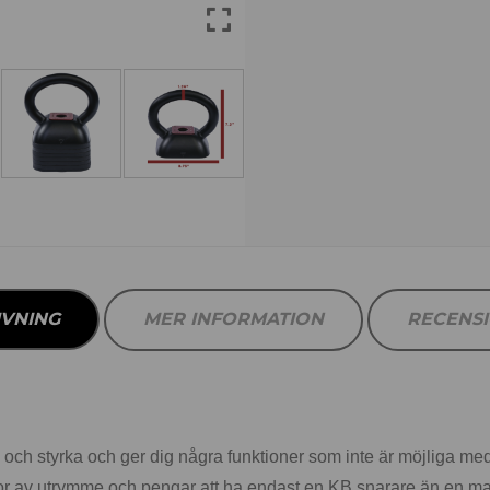
IVNING
MER INFORMATION
RECENS
ion och styrka och ger dig några funktioner som inte är möjliga me
sor av utrymme och pengar att ha endast en KB snarare än en mas