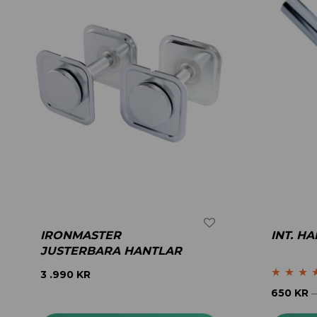
IRONMASTER
INT. H
JUSTERBARA HANTLAR
3 .990
KR
Betygsatt
650
KR
4.40
av 5