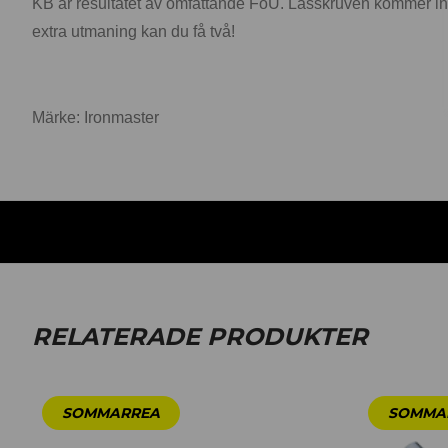
KB är resultatet av omfattande FoU. Låsskruven kommer int
extra utmaning kan du få två!
Märke: Ironmaster
RELATERADE PRODUKTER