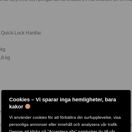
 Quick-Lock Hantlar.
 kg
,8 kg
Cookies – Vi sparar inga hemligheter, bara
kakor
r!
Vi använder cookies för att förbättra din surfupplevelse, visa
personliga annonser eller innehåll och analysera vår trafik.
rmat för en hand. Handtaget är extra starkt och ger precis det p
Genom att klicka på "Acceptera alla" samtycker du till vår