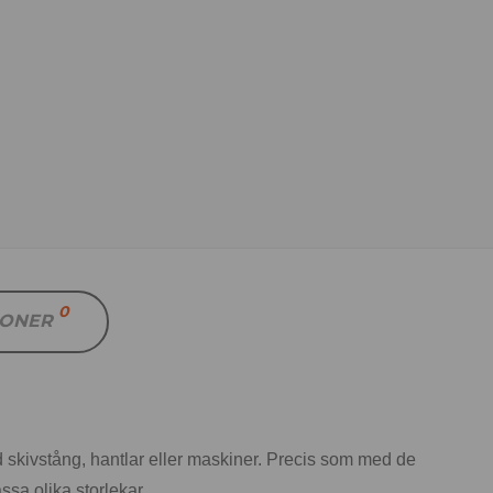
0
IONER
d skivstång, hantlar eller maskiner.
Precis som med de
sa olika storlekar.