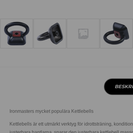
BESKR
Ironmasters mycket populära Kettlebells
Kettlebells är ett utmärkt verktyg för idrottsträning, kondit
justerbara hantlarna, sparar den justerbara kettlebell mas