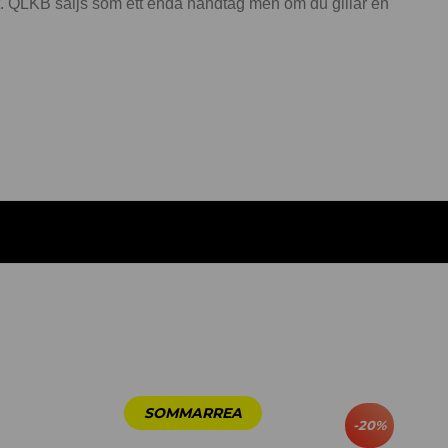
t. QLKB säljs som ett enda handtag men om du gillar en
-
20
%