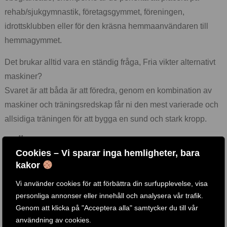
rehab/sjukgymnastik, företagsgymmet, föreningen,
idrottsklubben eller för den kräsna hemmaanvändaren till
hemmagymmet.
Det brukar alltid vara en ständig fråga, Fria vikter alternativt
maskiner?
Svaret är att båda är att föredra, genom en kombination av
maskiner och träningsredskap får ni den mest varierade och
allsidiga träningen för att bygga en sund och stark kropp.
KÖP GYMUTRUSTNING,
Cookies – Vi sparar inga hemligheter, bara
MARKNADENS BÄSTA MÄRKEN!
kakor
Vi använder cookies för att förbättra din surfupplevelse, visa
personliga annonser eller innehåll och analysera vår trafik.
Genom att klicka på "Acceptera alla" samtycker du till vår
Styrkemaskiner med viktmagasin finns i ett flertal olika
användning av cookies.
märken och serier såsom Body Solid, Club Line, Pro Dual,