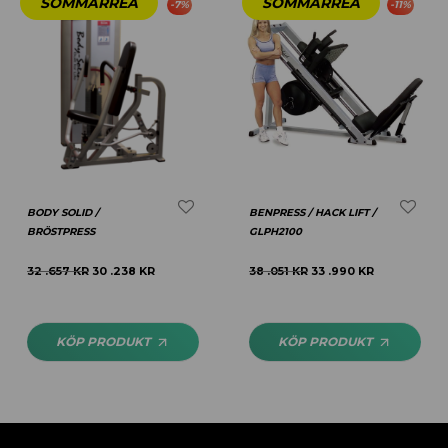
-
7
%
-
11
%
BODY SOLID /
BENPRESS / HACK LIFT /
BRÖSTPRESS
GLPH2100
32 .657
KR
30 .238
KR
38 .051
KR
33 .990
KR
KÖP PRODUKT
KÖP PRODUKT