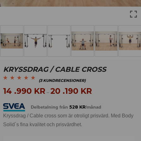
KRYSSDRAG / CABLE CROSS
(
3
KUNDRECENSIONER)
Betygsatt
3
5.00
av
14 .990
KR
20 .190
KR
–
5 baserat på
kundrecensioner
528
KR
Delbetalning från
/månad
Kryssdrag / Cable cross som är otroligt prisvärd. Med Body
Solid´s fina kvalitet och prisvärdhet.