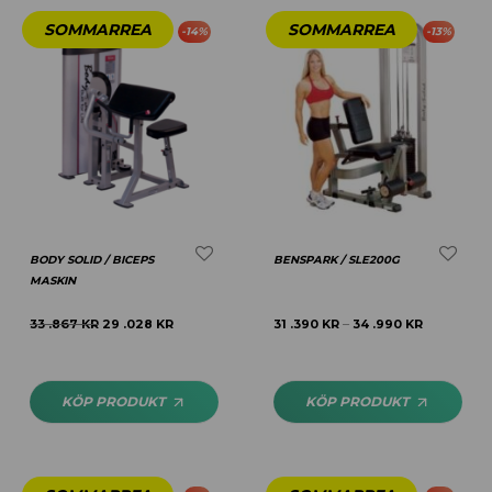
-
14
%
-
13
%
BODY SOLID / BICEPS
BENSPARK / SLE200G
MASKIN
33 .867
KR
29 .028
KR
31 .390
KR
34 .990
KR
–
KÖP PRODUKT
KÖP PRODUKT