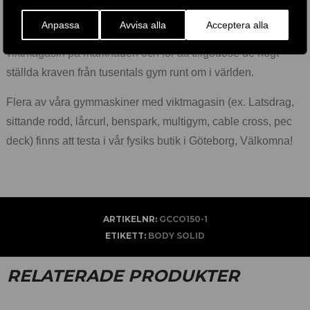
Steelflex Megapower, Life Fitness med flera.
Anpassa
Avvisa alla
Acceptera alla
Vi erbjuder de mest prisvärda och kraftiga maskinerna med
viktmagasin på marknaden och för att tillgodose de högt
ställda kraven från tusentals gym runt om i världen.
Flera av våra gymmaskiner med viktmagasin (ex. Latsdrag,
sittande rodd, lårcurl, benspark, multigym, cable cross, pec
deck) finns att testa i vår fysiks butik i Göteborg, Välkomna!
ARTIKELNR:
GCCO150-1
ETIKETT:
BODY SOLID
RELATERADE PRODUKTER