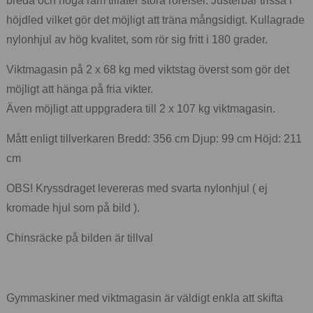
breda och höga ram tillåter stora rörelser. Justerbar trissa i
höjdled vilket gör det möjligt att träna mångsidigt. Kullagrade
nylonhjul av hög kvalitet, som rör sig fritt i 180 grader.
Viktmagasin på 2 x 68 kg med viktstag överst som gör det
möjligt att hänga på fria vikter.
Även möjligt att uppgradera till 2 x 107 kg viktmagasin.
Mått enligt tillverkaren Bredd: 356 cm Djup: 99 cm Höjd: 211
cm
OBS! Kryssdraget levereras med svarta nylonhjul ( ej
kromade hjul som på bild ).
Chinsräcke på bilden är tillval
Gymmaskiner med viktmagasin är väldigt enkla att skifta