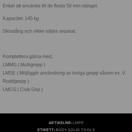
Enkel att använda till de flesta 50 mm stänger.
Kapacitet: 145 kg
Skivstång och vikter säljes separat.
Komplettera gärna med,
LMMG ( Multigrepp )
LMSE ( Möjliggör användning av övriga grepp såsom ex. V.
Roddgrepp )
LMCG ( Club Grip )
ARTIKELNR:
LMPP
ETIKETT:
BODY SOLID TOOLS