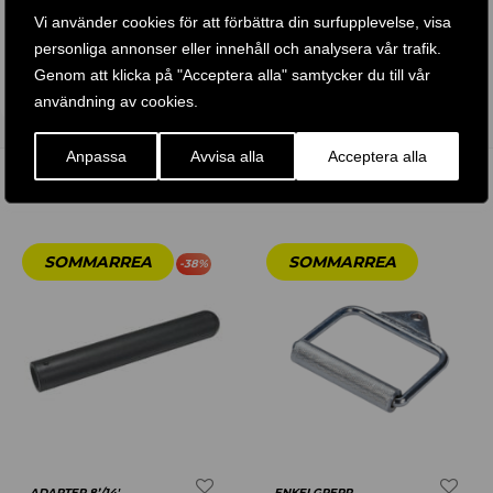
14 .990
KR
Vi använder cookies för att förbättra din surfupplevelse, visa
personliga annonser eller innehåll och analysera vår trafik.
Genom att klicka på "Acceptera alla" samtycker du till vår
KÖP PRODUKT
användning av cookies.
Anpassa
Avvisa alla
Acceptera alla
RELATERADE PRODUKTER
-
38
%
ADAPTER 8’/14′
ENKELGREPP