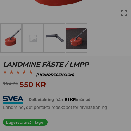
LANDMINE FÄSTE / LMPP
(
1
KUNDRECENSION)
Betygsatt
1
5.00
av
550
KR
682
KR
5 baserat på
kundrecension
91
KR
Delbetalning från
/månad
Landmine, det perfekta redskapet för friviktsträning
Lagerstatus:
I lager