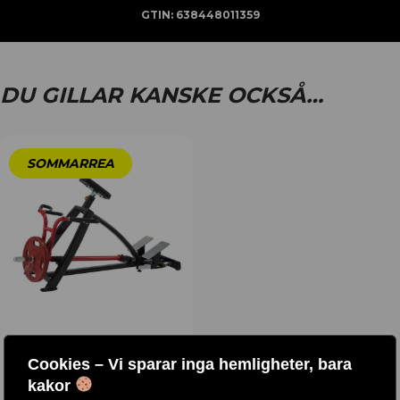
GTIN:
638448011359
DU GILLAR KANSKE OCKSÅ…
T-BAR / PLTR
Cookies – Vi sparar inga hemligheter, bara
kakor