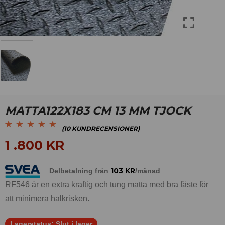
MATTA122X183 CM 13 MM TJOCK
(
10
KUNDRECENSIONER)
Betygsatt
10
5.00
av
1 .800
KR
5 baserat på
kundrecensioner
103
KR
Delbetalning från
/månad
RF546 är en extra kraftig och tung matta med bra fäste för
att minimera halkrisken.
Lagerstatus:
Slut i lager