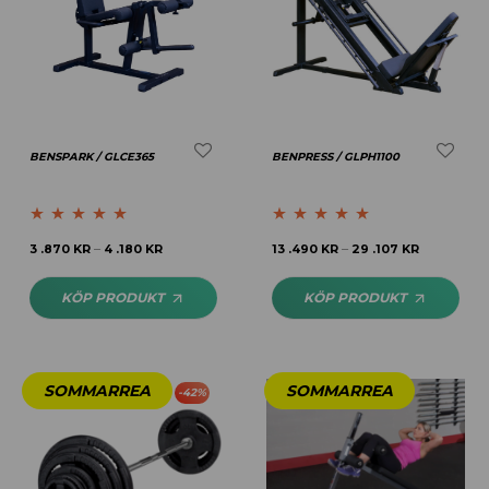
BENSPARK / GLCE365
BENPRESS / GLPH1100
Betygsatt
4.69
Betygsatt
4.83
3 .870
KR
4 .180
KR
13 .490
KR
29 .107
KR
–
–
av 5
av 5
KÖP PRODUKT
KÖP PRODUKT
-
42
%