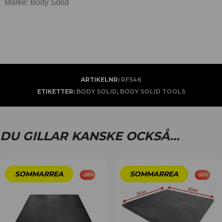
Märke: Body Solid
ARTIKELNR:
RF546
ETIKETTER:
BODY SOLID
,
BODY SOLID TOOLS
DU GILLAR KANSKE OCKSÅ…
-
26
%
-
52
%