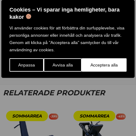
Cookies – Vi sparar inga hemligheter, bara
kakor
MATTA TILL LÖPBAND /
Vi använder cookies för att förbättra din surfupplevelse, visa
RF36T
personliga annonser eller innehåll och analysera vår trafik.
Genom att klicka på "Acceptera alla" samtycker du till vår
användning av cookies.
Betygsatt
860
KR
3.00
av 5
Anpassa
Avvisa alla
Acceptera alla
KÖP PRODUKT
RELATERADE PRODUKTER
-
39
%
-
45
%