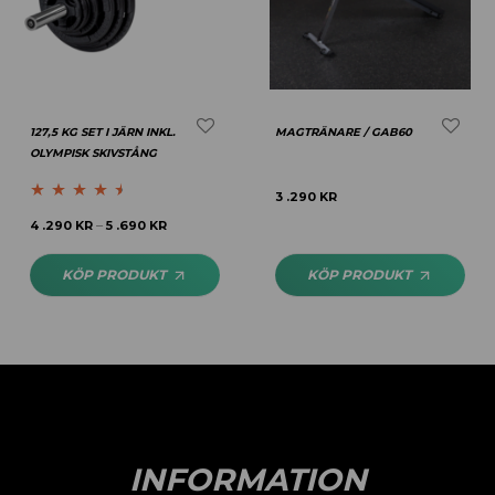
127,5 KG SET I JÄRN INKL.
MAGTRÄNARE / GAB60
OLYMPISK SKIVSTÅNG
3 .290
KR
Betygsatt
4 .290
KR
5 .690
KR
–
4.40
av 5
KÖP PRODUKT
KÖP PRODUKT
INFORMATION