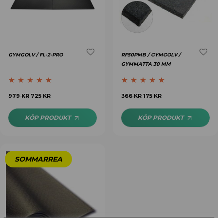
GYMGOLV / FL-2-PRO
RF50PMB / GYMGOLV /
GYMMATTA 30 MM
Betygsatt
4.89
Betygsatt
4.92
979
KR
725
KR
366
KR
175
KR
av 5
av 5
KÖP PRODUKT
KÖP PRODUKT