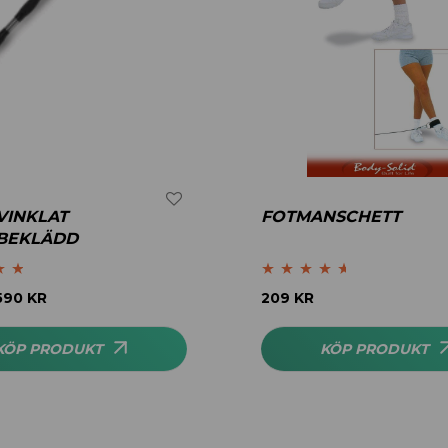
VINKLAT
FOTMANSCHETT
BEKLÄDD
.67
Betygsatt
590
KR
209
KR
4.50
av 5
KÖP PRODUKT
KÖP PRODUKT