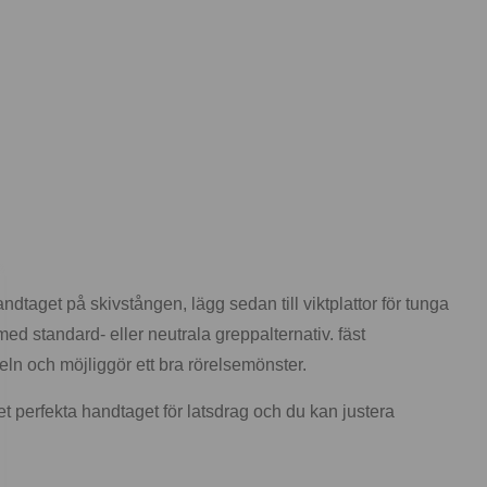
taget på skivstången, lägg sedan till viktplattor för tunga
ed standard- eller neutrala greppalternativ. fäst
ln och möjliggör ett bra rörelsemönster.
et perfekta handtaget för latsdrag och du kan justera