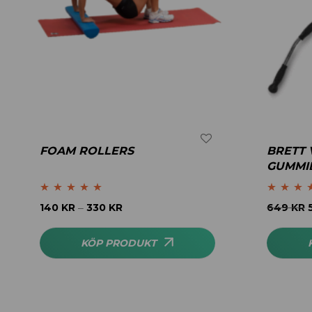
FOAM ROLLERS
BRETT 
GUMMI
Betygsatt
5.00
Betygsatt
4
140
KR
330
KR
649
KR
–
av 5
av 5
KÖP PRODUKT