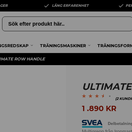
AGER
LÅNG ERFARENHET
PE
NGSREDSKAP
TRÄNINGSMASKINER
TRÄNINGSFOR
IMATE ROW HANDLE
ULTIMAT
(
2
KUNDR
Betygsatt
2
1 .890
KR
3.50
av 5
baserat på
Delbetalnin
kundrecensioner
Multigrepp från Ironmaste