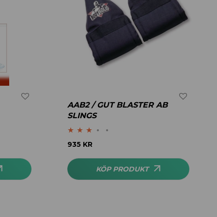
AAB2 / GUT BLASTER AB
SLINGS
Betygsatt
935
KR
3.00
av 5
KÖP PRODUKT