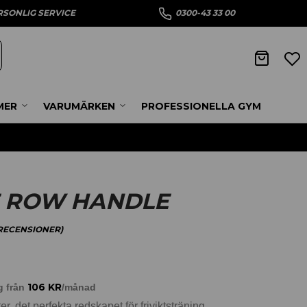
RSONLIG SERVICE
0300-43 33 00
MER
VARUMÄRKEN
PROFESSIONELLA GYM
E ROW HANDLE
ECENSIONER)
106
KR
g från
/månad
r, det perfekta redskapet för friviktsträning