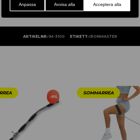
Anpassa
Avvisa alla
Acceptera alla
ARTIKELNR:
IM-3100
ETIKETT:
IRONMASTER
-
9
%