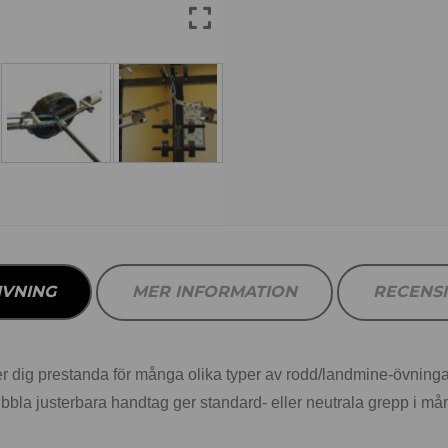
IVNING
MER INFORMATION
RECENS
g prestanda för många olika typer av rodd/landmine-övningar allt
bla justerbara handtag ger standard- eller neutrala grepp i mån