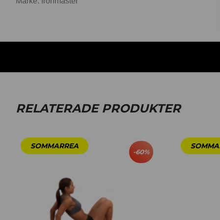
Märke: Ironmaster
RELATERADE PRODUKTER
-
60
%