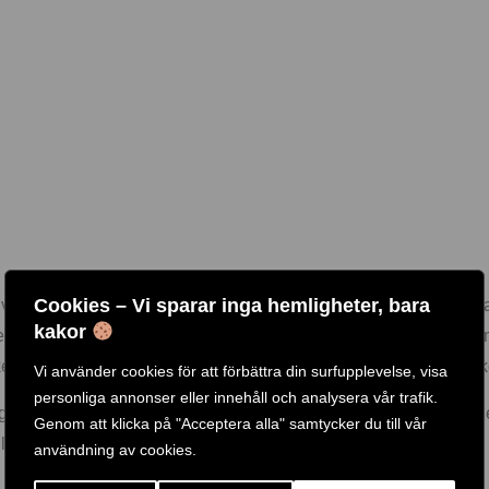
Cookies – Vi sparar inga hemligheter, bara
skivstång med 50 mm standard. Rekommenderas att först ladda hand
kakor
bredare isär för olika bredder och aktivering av olika muskler m
eln på fyrkantstången ger standardhandtagen den perfekta vinke
Vi använder cookies för att förbättra din surfupplevelse, visa
personliga annonser eller innehåll och analysera vår trafik.
g, mm… ) finns det ett fäste i mitten av greppet. Detta grepp är d
Genom att klicka på "Acceptera alla" samtycker du till vår
ler neutrala grepp.
användning av cookies.