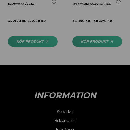
BENPRESS / PLDP
BICEPS MASKIN / SBC600
34 .990
KR
25 .990
KR
36 .190
KR
40 .370
KR
–
KÖP PRODUKT
KÖP PRODUKT
INFORMATION
Köpvillkor
Reklamation
Fraktfrågor