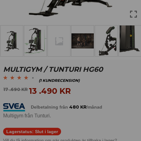
MULTIGYM / TUNTURI HG60
(
1
KUNDRECENSION)
Betygsatt
1
4.00
13 .490
KR
17 .690
KR
av 5 baserat
på
480
KR
Delbetalning från
/månad
kundrecension
Multigym från Tunturi.
Lagerstatus:
Slut i lager
Vill du få information om när produkten är tillbaka i lager?