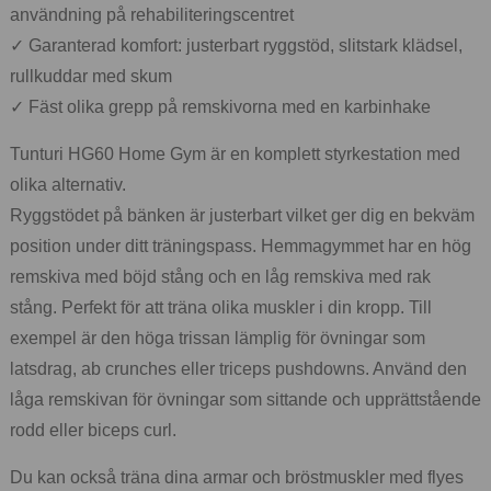
användning på rehabiliteringscentret
✓ Garanterad komfort: justerbart ryggstöd, slitstark klädsel,
rullkuddar med skum
✓ Fäst olika grepp på remskivorna med en karbinhake
Tunturi HG60 Home Gym är en komplett styrkestation med
olika alternativ.
Ryggstödet på bänken är justerbart vilket ger dig en bekväm
position under ditt träningspass. Hemmagymmet har en hög
remskiva med böjd stång och en låg remskiva med rak
stång. Perfekt för att träna olika muskler i din kropp. Till
exempel är den höga trissan lämplig för övningar som
latsdrag, ab crunches eller triceps pushdowns. Använd den
låga remskivan för övningar som sittande och upprättstående
rodd eller biceps curl.
Du kan också träna dina armar och bröstmuskler med flyes