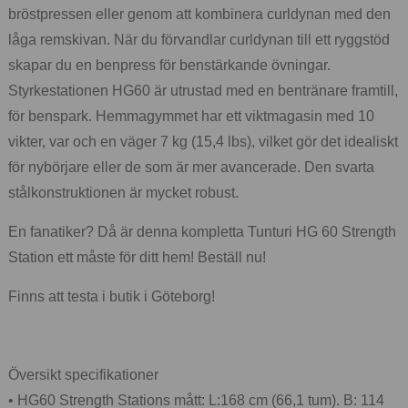
bröstpressen eller genom att kombinera curldynan med den
låga remskivan. När du förvandlar curldynan till ett ryggstöd
skapar du en benpress för benstärkande övningar.
Styrkestationen HG60 är utrustad med en bentränare framtill,
för benspark. Hemmagymmet har ett viktmagasin med 10
vikter, var och en väger 7 kg (15,4 lbs), vilket gör det idealiskt
för nybörjare eller de som är mer avancerade. Den svarta
stålkonstruktionen är mycket robust.
En fanatiker? Då är denna kompletta Tunturi HG 60 Strength
Station ett måste för ditt hem! Beställ nu!
Finns att testa i butik i Göteborg!
Översikt specifikationer
• HG60 Strength Stations mått: L:168 cm (66,1 tum). B: 114