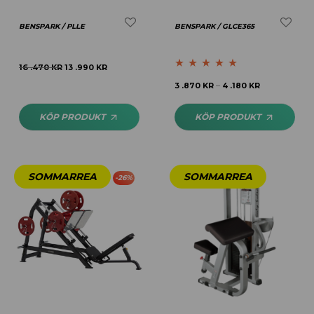
BENSPARK / PLLE
BENSPARK / GLCE365
16 .470
KR
13 .990
KR
Betygsatt
4.69
3 .870
KR
4 .180
KR
–
av 5
KÖP PRODUKT
KÖP PRODUKT
-
26
%