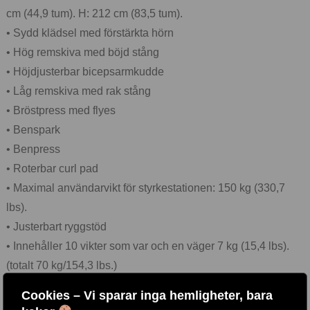
cm (44,9 tum). H: 212 cm (83,5 tum).
• Sydd klädsel med förstärkta hörn
• Hög remskiva med böjd stång
• Höjdjusterbar bicepsarmkudde
• Låg remskiva med rak stång
• Bröstpress med flyes
• Benspark
• Benpress
• Roterbar curl pad
• Maximal användarvikt för styrkestationen: 150 kg (330,7
lbs).
• Justerbart ryggstöd
• Innehåller 10 vikter som var och en väger 7 kg (15,4 lbs).
(totalt 70 kg/154,3 lbs.)
• Vikt: 160 kg (352,7 lbs).
Cookies – Vi sparar inga hemligheter, bara
• Färg: Svart