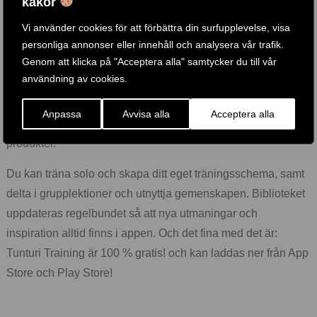
kakor
• Material: Stål
Vi använder cookies för att förbättra din surfupplevelse, visa
Gratis Tunturi Training-app ingår
personliga annonser eller innehåll och analysera vår trafik.
Genom att klicka på "Acceptera alla" samtycker du till vår
Letar du efter hjälp, inspiration eller motivation för din
användning av cookies.
träning? I Tunturi Training hittar du tusentals animerade
fitnessövningar, instruktioner och träningsvideor. Dessa
Anpassa
Avvisa alla
Acceptera alla
hjälper dig att få ut det mesta av dig själv och dina Tunturi-
produkter.
Du kan träna solo och skapa ditt eget träningsschema, samt
delta i grupplektioner och utnyttja gemenskapen. Biblioteket
uppdateras regelbundet så att nya utmaningar och
inspiration alltid finns i appen. Och det fina med det är:
Tunturi Training är 100 % gratis! och kan laddas ner från App
Store och Play Store!