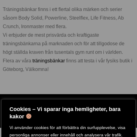
Träningsbänkar finns i ett flertal olika märken och serier
såsom Body Solid, Powerline, Steelflex, Life Fitness, Ab
Crunch, Ironmaster med flera.
Vi erbjuder de mest prisvärda och kraftigaste
träningsbänkarna på marknaden och för att tillgodose de
högt ställda kraven från tusentals gym runt om i världen.
Flera av våra
träningsbänkar
finns att testa i vår fysiks butik i
Göteborg, Välkomna!
ARTIKELNR:
POWERTEC-WB-DMA
Cookies – Vi sparar inga hemligheter, bara
ETIKETT:
POWERTEC
kakor
GTIN:
PF1336
Vi använder cookies för att förbättra din surfupplevelse, visa
personliga annonser eller innehåll och analysera vår trafik.