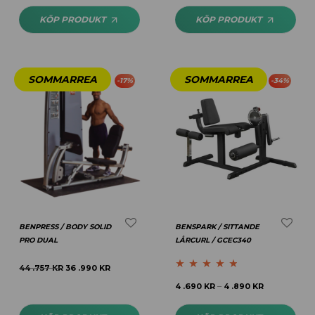
KÖP PRODUKT
KÖP PRODUKT
-
17
%
-
34
%
BENPRESS / BODY SOLID
BENSPARK / SITTANDE
PRO DUAL
LÅRCURL / GCEC340
44 .757
KR
36 .990
KR
Betygsatt
4.64
4 .690
KR
4 .890
KR
–
av 5