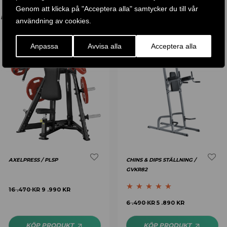
Genom att klicka på "Acceptera alla" samtycker du till vår
DU GILLAR KANSKE OCKSÅ…
användning av cookies.
Anpassa
Avvisa alla
Acceptera alla
-
39
%
-
9
%
AXELPRESS / PLSP
CHINS & DIPS STÄLLNING /
GVKR82
16 .470
KR
9 .990
KR
Betygsatt
5.00
6 .490
KR
5 .890
KR
av 5
KÖP PRODUKT
KÖP PRODUKT