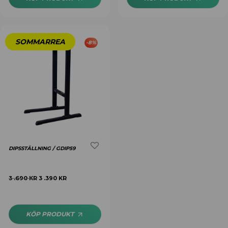
-
8
%
DIPSSTÄLLNING / GDIP59
3 .690
KR
3 .390
KR
KÖP PRODUKT