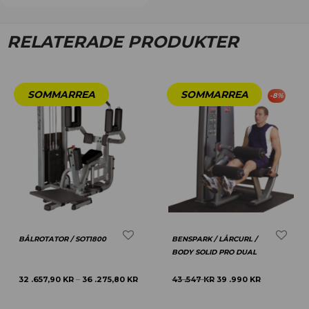
RELATERADE PRODUKTER
-
8
%
BÅLROTATOR / SOT1800
BENSPARK / LÅRCURL /
BODY SOLID PRO DUAL
32 .657,90
KR
36 .275,80
KR
43 .547
KR
39 .990
KR
–