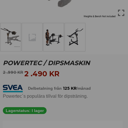
POWERTEC / DIPSMASKIN
2 .490
KR
2 .990
KR
125
KR
Delbetalning från
/månad
Powertec´s populära tillval för dipsträning.
Lagerstatus:
I lager