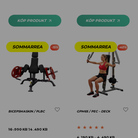
KÖP PRODUKT
KÖP PRODUKT
-
15
%
-
40
%
BICEPSMASKIN / PLBC
GPM65 / PEC – DECK
16 .990
KR
14 .490
KR
Betygsatt
5.00
4 .190
KR
4 .490
KR
–