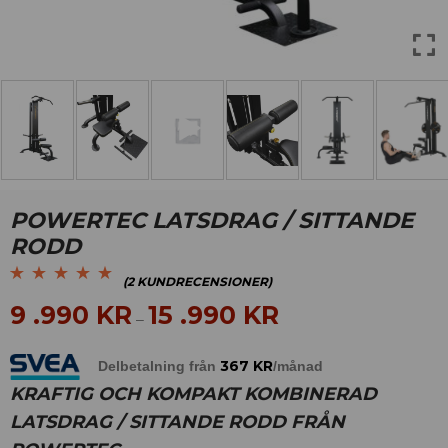
POWERTEC LATSDRAG / SITTANDE
RODD
(
2
KUNDRECENSIONER)
Betygsatt
2
5.00
av
9 .990
KR
15 .990
KR
–
5 baserat på
kundrecensioner
367
KR
Delbetalning från
/månad
KRAFTIG OCH KOMPAKT KOMBINERAD
LATSDRAG / SITTANDE RODD FRÅN