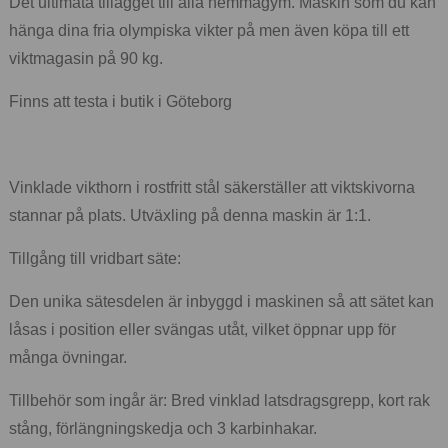
Det ultimata tillägget till alla hemmagym. Maskin som du kan
hänga dina fria olympiska vikter på men även köpa till ett
viktmagasin på 90 kg.
Finns att testa i butik i Göteborg
Vinklade vikthorn i rostfritt stål säkerställer att viktskivorna
stannar på plats. Utväxling på denna maskin är 1:1.
Tillgång till vridbart säte:
Den unika sätesdelen är inbyggd i maskinen så att sätet kan
låsas i position eller svängas utåt, vilket öppnar upp för
många övningar.
Tillbehör som ingår är: Bred vinklad latsdragsgrepp, kort rak
stång, förlängningskedja och 3 karbinhakar.