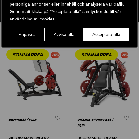
personliga annonser eller innehåll och analysera vår trafik.
ARTIKELNR:
PLM-19-1
Genom att klicka på "Acceptera alla" samtycker du till vår
ETIKETT:
POWERTEC
användning av cookies.
RELATERADE PRODUKTER
Anpassa
Avvisa alla
Acceptera alla
-
31
%
-
9
%
BENPRESS / PLLP
INCLINE BÄNKPRESS /
PLIP
28 .990
KR
19 .990
KR
16 .470
KR
14 .990
KR