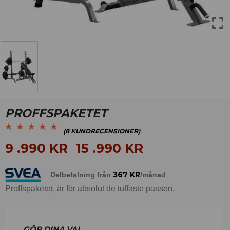
PROFFSPAKETET
(
8
KUNDRECENSIONER)
Betygsatt
8
5.00
av
9 .990
KR
15 .990
KR
–
5 baserat på
kundrecensioner
367
KR
Delbetalning från
/månad
Proffspaketet, är för absolut de tuffaste passen.