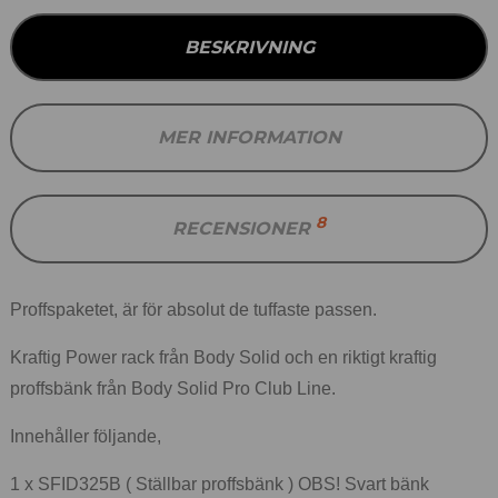
BESKRIVNING
MER INFORMATION
8
RECENSIONER
Proffspaketet, är för absolut de tuffaste passen.
Kraftig Power rack från Body Solid och en riktigt kraftig
proffsbänk från Body Solid Pro Club Line.
Innehåller följande,
1 x SFID325B ( Ställbar proffsbänk ) OBS! Svart bänk