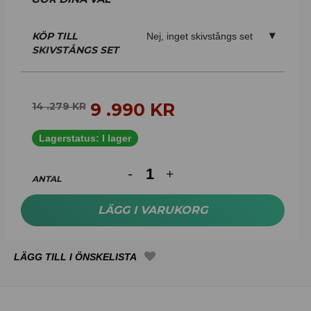
KÖP TILL
Nej, inget skivstångs set
SKIVSTÅNGS SET
9 .990
KR
14 .279
KR
Lagerstatus:
I lager
ANTAL
LÄGG I VARUKORG