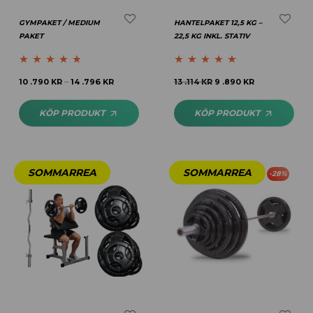
GYMPAKET / MEDIUM
HANTELPAKET 12,5 KG –
PAKET
22,5 KG INKL. STATIV
Betygsatt
4.63
Betygsatt
4.83
10 .790
KR
14 .796
KR
13 .114
KR
9 .890
KR
–
av 5
av 5
KÖP PRODUKT
KÖP PRODUKT
-
28
%