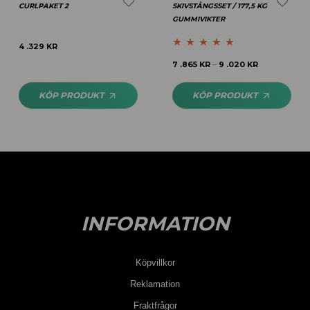
CURLPAKET 2
SKIVSTÅNGSSET / 177,5 KG
GUMMIVIKTER
4 .329
KR
Betygsatt
5.00
7 .865
KR
9 .020
KR
–
av 5
KÖP PRODUKT
KÖP PRODUKT
INFORMATION
Köpvillkor
Reklamation
Fraktfrågor