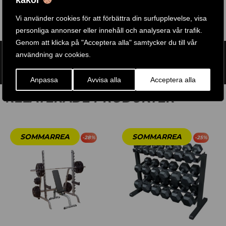
kakor
Vi använder cookies för att förbättra din surfupplevelse, visa
personliga annonser eller innehåll och analysera vår trafik.
Genom att klicka på "Acceptera alla" samtycker du till vår
användning av cookies.
ARTIKELNR:
PROFFSPAKETET-2
ETIKETTER:
BODY SOLID
,
BODY SOLID PRO CLUB LINE
Anpassa
Avvisa alla
Acceptera alla
RELATERADE PRODUKTER
-
28
%
-
25
%