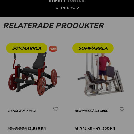
ETIKETT:
TUNTURI
GTIN:
P-SCR
RELATERADE PRODUKTER
-
15
%
BENSPARK / PLLE
BENPRESS / SLP500G
16 .470
KR
13 .990
KR
41 .745
KR
47 .300
KR
–