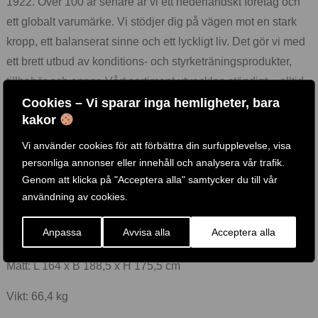
1922. Över 100 år senare är vi ett nederländskt företag och
ett globalt varumärke. Vi stödjer dig på vägen mot en stark
kropp, ett balanserat sinne och ett lyckligt liv. Det gör vi med
ett brett utbud av konditions- och styrketräningsprodukter,
tillbehör och appar. Vårt sortiment utvecklas ständigt – alltid
med hög kvalitet och trygga garantier. Behöver du hjälp? Vår
Cookies – Vi sparar inga hemligheter, bara
kakor
support står redo.
Vi använder cookies för att förbättra din surfupplevelse, visa
Vi tror att alla barn har rätt till en aktiv och hälsosam livsstil –
personliga annonser eller innehåll och analysera vår trafik.
därför donerar vi en del av varje köp till Fitkids Foundation,
Genom att klicka på "Acceptera alla" samtycker du till vår
som gör det möjligt för barn med funktionsnedsättningar att
användning av cookies.
idrotta.
Anpassa
Avvisa alla
Acceptera alla
PRODUKTINFORMATION
Mått: L 164 x B 188,5 x H 175,5 cm
Vikt: 66,4 kg