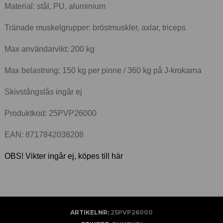
Material: stål, PU, aluminium
Tränade muskelgrupper: bröstmuskler, axlar, triceps
Max användarvikt: 200 kg
Max belastning: 150 kg per pinne / 360 kg på J-krokarna
Skivstångslås ingår ej
Produktkod: 25PVP26000
EAN: 8717842038208
OBS! Vikter ingår ej, köpes till här
ARTIKELNR:
25PVP26000