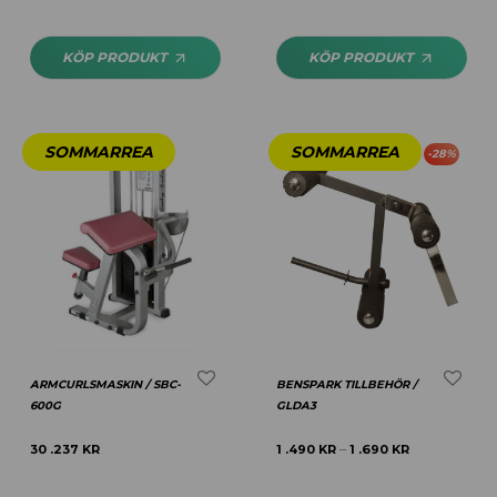
KÖP PRODUKT
KÖP PRODUKT
-
28
%
ARMCURLSMASKIN / SBC-
BENSPARK TILLBEHÖR /
600G
GLDA3
30 .237
KR
1 .490
KR
1 .690
KR
–