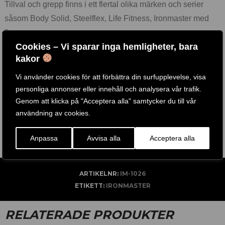
Tillval och grepp finns i ett flertal olika märken och serier
såsom Body Solid, Steelflex, Life Fitness, Ironmaster med
flera.
Cookies – Vi sparar inga hemligheter, bara
Vi erbjuder de mest prisvärda och användarvänligaste
kakor
tillbehören på marknaden och för att tillgodose de högt
ställda kraven från tusentals gym och hemmagym runt om i
Vi använder cookies för att förbättra din surfupplevelse, visa
världen.
personliga annonser eller innehåll och analysera vår trafik.
Genom att klicka på "Acceptera alla" samtycker du till vår
Flera av våra träningsredskap finns att testa i vår fysiks butik
användning av cookies.
i Göteborg, Välkomna!
Anpassa
Avvisa alla
Acceptera alla
ARTIKELNR:
IM-1026
ETIKETT:
IRONMASTER
RELATERADE PRODUKTER