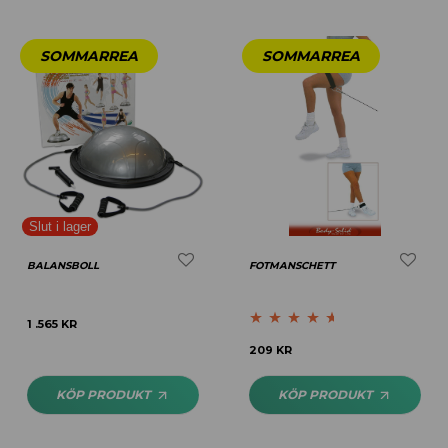
BALANSBOLL
FOTMANSCHETT
1 .565
KR
Betygsatt
209
KR
4.50
av 5
KÖP PRODUKT
KÖP PRODUKT