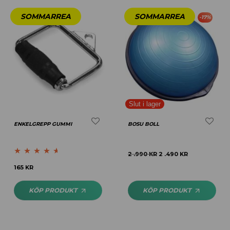
-
17
%
ENKELGREPP GUMMI
BOSU BOLL
2 .990
KR
2 .490
KR
Betygsatt
165
KR
4.50
av 5
KÖP PRODUKT
KÖP PRODUKT