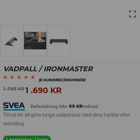
VADPALL / IRONMASTER
(
6
KUNDRECENSIONER)
Betygsatt
6
5.00
av
1 .690
KR
1 .765
KR
5 baserat på
kundrecensioner
99
KR
Delbetalning från
/månad
Tillval för att göra tunga vadpressar med dina hantlar eller
skivstång.
Lagerstatus:
I lager