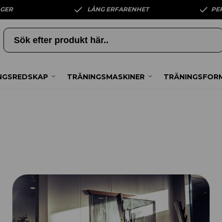
AGER
LÅNG ERFARENHET
PE
NGSREDSKAP
TRÄNINGSMASKINER
TRÄNINGSFOR