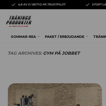
4,8 AV 5 I BETYG PÅ TRUSTPILOT
STORT L
SOMMAR-REA
PAKET / ERBJUDANDE
TRÄNI
TAG ARCHIVES:
GYM PÅ JOBBET