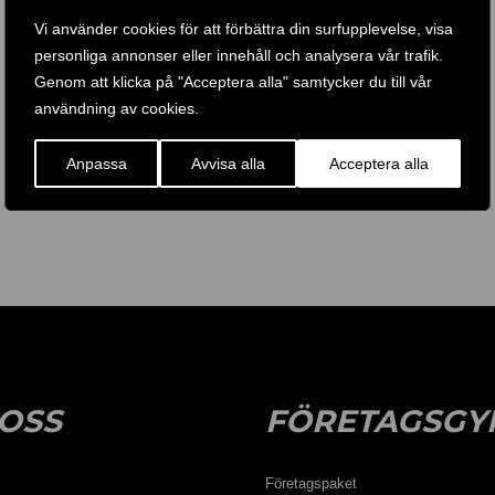
I den här artikeln kan du läsa mer om fördelarna med att
Vi använder cookies för att förbättra din surfupplevelse, visa
ha ett gym på företaget och hur personal som
personliga annonser eller innehåll och analysera vår trafik.
regelbundet tränar har minskad sjukfrånvaro och
Genom att klicka på "Acceptera alla" samtycker du till vår
presterar bättre på jobbet.
användning av cookies.
More
Anpassa
Avvisa alla
Acceptera alla
OSS
FÖRETAGSGY
Företagspaket