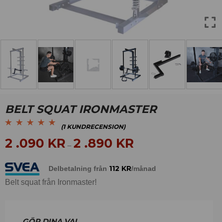
BELT SQUAT IRONMASTER
(
1
KUNDRECENSION)
Betygsatt
1
5.00
av
2 .090
KR
2 .890
KR
–
5 baserat på
kundrecension
112
KR
Delbetalning från
/månad
Belt squat från Ironmaster!