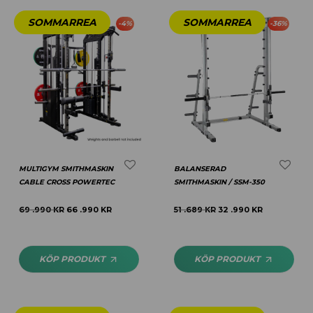
-
4
%
-
36
%
MULTIGYM SMITHMASKIN
BALANSERAD
CABLE CROSS POWERTEC
SMITHMASKIN / SSM-350
69 .990
KR
66 .990
KR
51 .689
KR
32 .990
KR
KÖP PRODUKT
KÖP PRODUKT