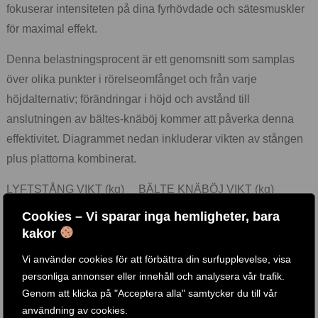
fokuserar intensiteten på dina fyrhövdade och sätesmuskler
för maximal effekt.
Denna belastningsprocent är ett genomsnitt som samplas
över olika punkter i rörelseomfånget och från varje
höjdalternativ; förändringar i höjd och avstånd till
anslutningen av bältes-knäböj kommer att påverka denna
effektivitet. Diagrammet nedan inkluderar vikten av stången
plus plattorna kombinerat.
LYFTSTÅNG VIKT (kg) BÄLTE KNÄBÖJ VIKT (kg)
45 kg 32 kg
Cookies – Vi sparar inga hemligheter, bara
90 kg 63 kg
kakor
136 kg 95 kg
Vi använder cookies för att förbättra din surfupplevelse, visa
272 kg 190 kg
personliga annonser eller innehåll och analysera vår trafik.
Omfamna framtiden för hemmagymträning med vårt IM2000
Genom att klicka på "Acceptera alla" samtycker du till vår
bältes-knäböjtillbehör. Det är mer än ett tillbehör; det är ditt
användning av cookies.