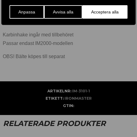
nästa steg mot att uppnå maximal fysisk skicklighet, säkert
Anpassa
Avvisa alla
Acceptera alla
och effektivt. Följ med oss ​​och revolutionera styrketräning,
där varje lyft är ett steg närmare perfektion.
Karbinhake ingår med tillbehöret
Passar endast IM2000-modellen
OBS! Bälte köpes till separat
ARTIKELNR:
IM-3101-1
ETIKETT:
IRONMASTER
GTIN:
RELATERADE PRODUKTER