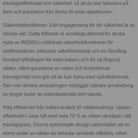
träningseffektivitet och säkerhet, så att du kan fokusera på
form och prestation från första till sista repetitionen.
Säkerhetsfunktioner: Vårt engagemang för din säkerhet är av
största vikt. Detta tillbehör är avsiktligt utformat för att dra
nytta av IM2000:s välkända säkerhetsfunktioner för
smithmaskiner, inklusive säkerhetsstopp och en låsstång.
Använd lyftstången för extra balans och för att (frigöra)
vikten, vilket garanterar en säker och kontrollerad
träningsmiljö som gör att du kan träna med självförtroende.
Den mer direkta anslutningen möjliggör säkrare användning
av tyngre laster än kabelbaserade belt squats.
Hög effektivitet från bältes-knäböj till viktbelastning: Upplev
effektivitet i varje lyft med hela 70 % av vikten utnyttjad i ditt
träningspass. Denna optimerade design säkerställer att en
större andel av vikten du belastar används effektivt, vilket