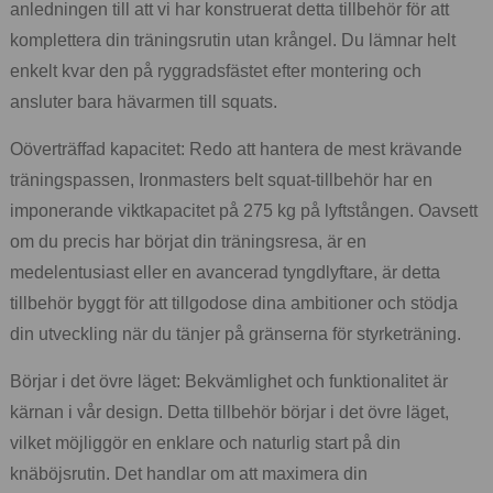
anledningen till att vi har konstruerat detta tillbehör för att
komplettera din träningsrutin utan krångel. Du lämnar helt
enkelt kvar den på ryggradsfästet efter montering och
ansluter bara hävarmen till squats.
Oöverträffad kapacitet: Redo att hantera de mest krävande
träningspassen, Ironmasters belt squat-tillbehör har en
imponerande viktkapacitet på 275 kg på lyftstången. Oavsett
om du precis har börjat din träningsresa, är en
medelentusiast eller en avancerad tyngdlyftare, är detta
tillbehör byggt för att tillgodose dina ambitioner och stödja
din utveckling när du tänjer på gränserna för styrketräning.
Börjar i det övre läget: Bekvämlighet och funktionalitet är
kärnan i vår design. Detta tillbehör börjar i det övre läget,
vilket möjliggör en enklare och naturlig start på din
knäböjsrutin. Det handlar om att maximera din