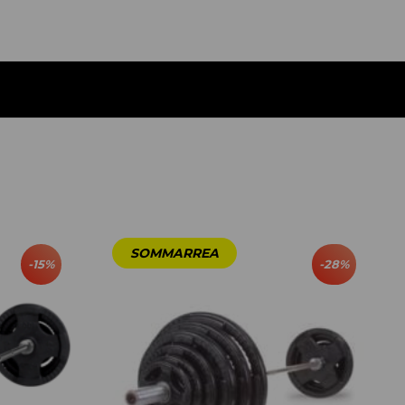
-
15
%
-
28
%