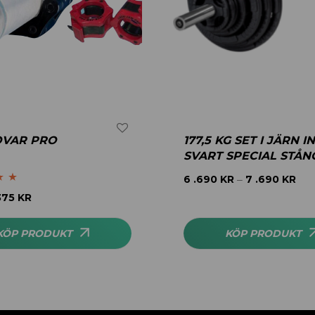
OVAR PRO
177,5 KG SET I JÄRN I
SVART SPECIAL STÅN
6 .690
KR
7 .690
KR
–
.00
375
KR
KÖP PRODUKT
KÖP PRODUKT