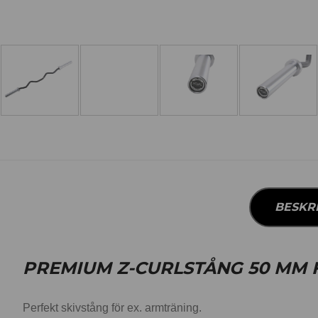
BESKR
PREMIUM Z-CURLSTÅNG 50 MM F
Perfekt skivstång för ex. armträning.