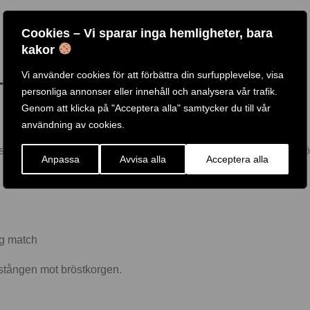
Cookies – Vi sparar inga hemligheter, bara
kakor
Vi använder cookies för att förbättra din surfupplevelse, visa
-CURLSTÅNG,
personliga annonser eller innehåll och analysera vår trafik.
Genom att klicka på "Acceptera alla" samtycker du till vår
användning av cookies.
idan överarms-muskulatur. Använd gärna ett smalt grepp här för
Anpassa
Avvisa alla
Acceptera alla
.
ig match
vstången mot bröstkorgen.