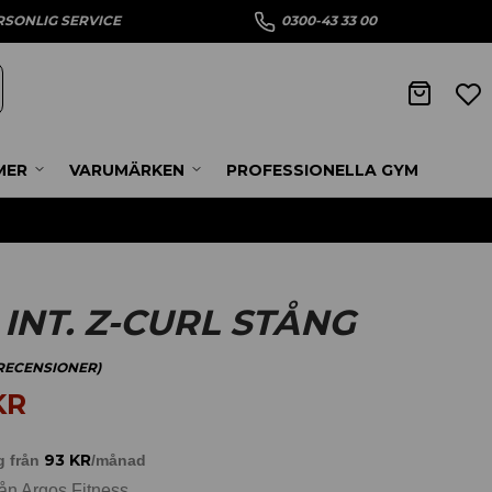
RSONLIG SERVICE
0300-43 33 00
MER
VARUMÄRKEN
PROFESSIONELLA GYM
INT. Z-CURL STÅNG
ECENSIONER)
KR
93
KR
g från
/månad
ån Argos Fitness.