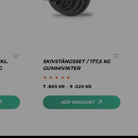
NKL.
SKIVSTÅNGSSET / 177,5 KG
G
GUMMIVIKTER
Betygsatt
5.00
7 .865
KR
9 .020
KR
–
av 5
KÖP PRODUKT