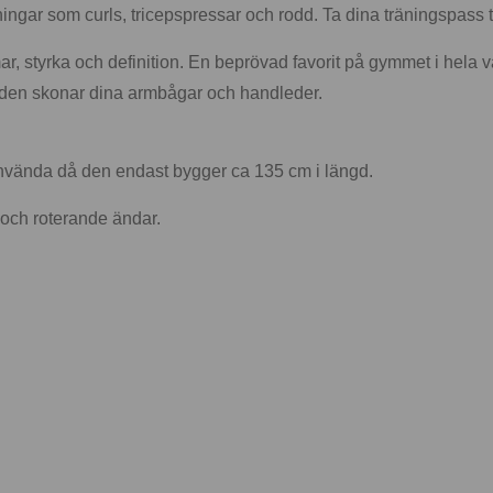
ningar som curls, tricepspressar och rodd. Ta dina träningspass 
r, styrka och definition. En beprövad favorit på gymmet i hela 
 den skonar dina armbågar och handleder.
använda då den endast bygger ca 135 cm i längd.
och roterande ändar.