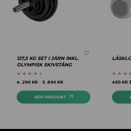
127,5 KG SET I JÄRN INKL.
LÅSKL
OLYMPISK SKIVSTÅNG
Betygsatt
Betygsatt
5
4 .290
KR
5 .690
KR
450
KR
–
4.40
av 5
av 5
KÖP PRODUKT