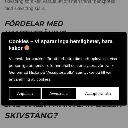
skivstång som kan vara fallet om man tränar bänkpress
med skivstång själv.
FÖRDELAR MED
HANTELTRÄNING:
Cookies – Vi sparar inga hemligheter, bara
kakor
Du kan träna upp båda sidorna av kroppen för att
korrigera obalans
Vi använder cookies för att förbättra din surfupplevelse, visa
Träning i en större rörelsebana
personliga annonser eller innehåll och analysera vår trafik.
Säkrare då du bara kan släppa vikterna om det är för
Genom att klicka på "Acceptera alla" samtycker du till vår
tungt utan att hamna under
användning av cookies.
SAMMANFATTNING – SKA
Anpassa
Avvisa alla
Acceptera alla
JAG VÄLJA HANTLAR ELLER
SKIVSTÅNG?