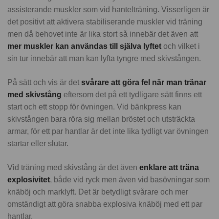
assisterande muskler som vid hantelträning. Visserligen är
det positivt att aktivera stabiliserande muskler vid träning
men då behovet inte är lika stort så innebär det även att
mer muskler kan användas till själva lyftet
och vilket i
sin tur innebär att man kan lyfta tyngre med skivstången.
På sätt och vis är det
svårare att göra fel när man tränar
med skivstång
eftersom det på ett tydligare sätt finns ett
start och ett stopp för övningen. Vid bänkpress kan
skivstången bara röra sig mellan bröstet och utsträckta
armar, för ett par hantlar är det inte lika tydligt var övningen
startar eller slutar.
Vid träning med skivstång är det även
enklare att träna
explosivitet
, både vid ryck men även vid basövningar som
knäböj och marklyft. Det är betydligt svårare och mer
omständigt att göra snabba explosiva knäböj med ett par
hantlar.