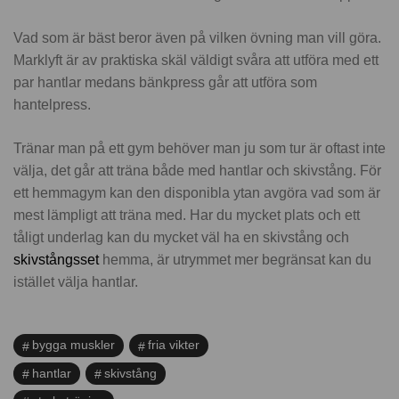
Vad som är bäst beror även på vilken övning man vill göra.
Marklyft är av praktiska skäl väldigt svåra att utföra med ett
par hantlar medans bänkpress går att utföra som
hantelpress.
Tränar man på ett gym behöver man ju som tur är oftast inte
välja, det går att träna både med hantlar och skivstång. För
ett hemmagym kan den disponibla ytan avgöra vad som är
mest lämpligt att träna med. Har du mycket plats och ett
tåligt underlag kan du mycket väl ha en skivstång och
skivstångsset
hemma, är utrymmet mer begränsat kan du
istället välja hantlar.
bygga muskler
fria vikter
hantlar
skivstång