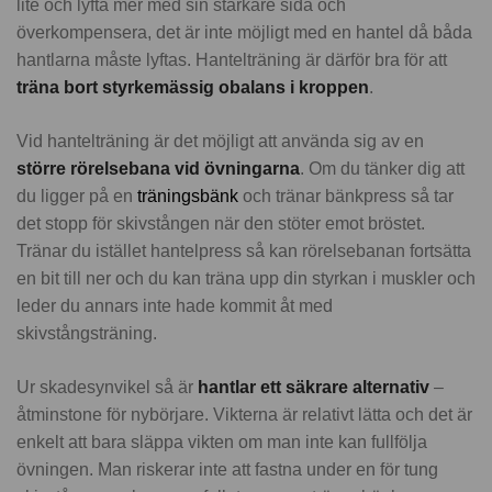
lite och lyfta mer med sin starkare sida och
överkompensera, det är inte möjligt med en hantel då båda
hantlarna måste lyftas. Hantelträning är därför bra för att
träna bort styrkemässig obalans i kroppen
.
Vid hantelträning är det möjligt att använda sig av en
större rörelsebana vid övningarna
. Om du tänker dig att
du ligger på en
träningsbänk
och tränar bänkpress så tar
det stopp för skivstången när den stöter emot bröstet.
Tränar du istället hantelpress så kan rörelsebanan fortsätta
en bit till ner och du kan träna upp din styrkan i muskler och
leder du annars inte hade kommit åt med
skivstångsträning.
Ur skadesynvikel så är
hantlar ett säkrare alternativ
–
åtminstone för nybörjare. Vikterna är relativt lätta och det är
enkelt att bara släppa vikten om man inte kan fullfölja
övningen. Man riskerar inte att fastna under en för tung